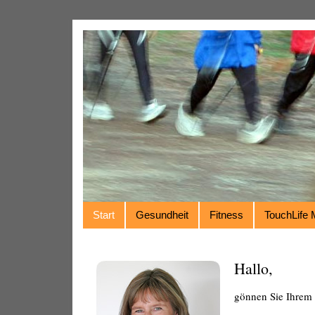
Start
Gesundheit
Fitness
TouchLife
Hallo,
gönnen Sie Ihrem 